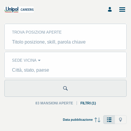
Ricerca
mansioni
TROVA POSIZIONI APERTE
-
UNIPOL_External
Career
Titolo
Site
posizione,
Carriere
skill,
parola
chiave
SEDE VICINA
Città,
stato,
paese
83 MANSIONI APERTE
FILTRI
(
1
)
Fare
Data pubblicazione
clic
su
questo