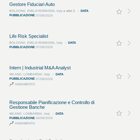
pulsante
Gestore Fiduciari Auto
per
DATA
BOLOGNA, EMILIA ROMAGNA, Italy
e altri
1
visualizzare
PUBBLICAZIONE
07/08/2026
le
mansioni
tracciate
sulla
Life Risk Specialist
mappa.
Utilizzare
DATA
BOLOGNA, EMILIA ROMAGNA, Italy
la
PUBBLICAZIONE
07/08/2026
vista
elenco
se
si
Intern | Industrial M&A Analyst
usa
una
DATA
MILANO, LOMBARDIA, Italy
tastiera
PUBBLICAZIONE
07/08/2026
o
ANDAMENTO
un
altro
strumento
Responsabile Pianificazione e Controllo di
di
Gestione Banche
tecnologia
assistiva.
DATA
MILANO, LOMBARDIA, Italy
PUBBLICAZIONE
06/08/2026
ANDAMENTO